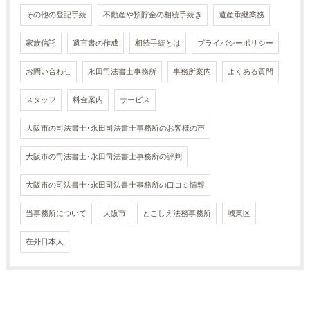
その他の登記手続
不動産や預貯金の相続手続き
遺産承継業務
家族信託
遺言書の作成
相続手続とは
プライバシーポリシー
お問い合わせ
永田司法書士事務所
事務所案内
よくある質問
スタッフ
料金案内
サービス
大阪市の司法書士･永田司法書士事務所のお客様の声
大阪市の司法書士･永田司法書士事務所の評判
大阪市の司法書士･永田司法書士事務所の口コミ情報
当事務所について
大阪市
とこしえ法務事務所
城東区
在外日本人