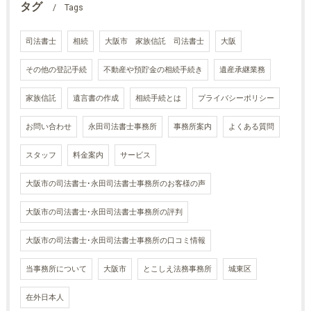
タグ
Tags
司法書士
相続
大阪市 家族信託 司法書士
大阪
その他の登記手続
不動産や預貯金の相続手続き
遺産承継業務
家族信託
遺言書の作成
相続手続とは
プライバシーポリシー
お問い合わせ
永田司法書士事務所
事務所案内
よくある質問
スタッフ
料金案内
サービス
大阪市の司法書士･永田司法書士事務所のお客様の声
大阪市の司法書士･永田司法書士事務所の評判
大阪市の司法書士･永田司法書士事務所の口コミ情報
当事務所について
大阪市
とこしえ法務事務所
城東区
在外日本人