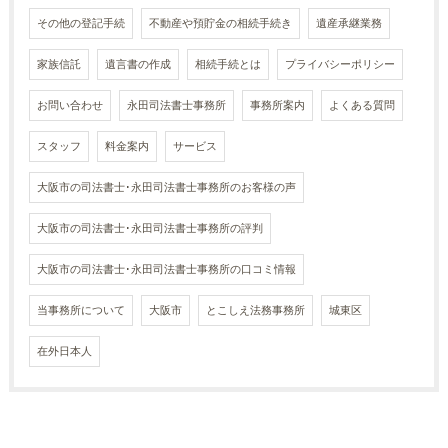
その他の登記手続
不動産や預貯金の相続手続き
遺産承継業務
家族信託
遺言書の作成
相続手続とは
プライバシーポリシー
お問い合わせ
永田司法書士事務所
事務所案内
よくある質問
スタッフ
料金案内
サービス
大阪市の司法書士･永田司法書士事務所のお客様の声
大阪市の司法書士･永田司法書士事務所の評判
大阪市の司法書士･永田司法書士事務所の口コミ情報
当事務所について
大阪市
とこしえ法務事務所
城東区
在外日本人